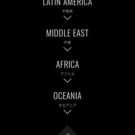
中南米
アメリカ
カナダ
日本
大韓民国
マレーシア
フィリピン
中東
ブラジル
シンガポール
ベトナム
アフリカ
クウェート
レバノン
カタール
UAE
オセアニア
南アフリカ