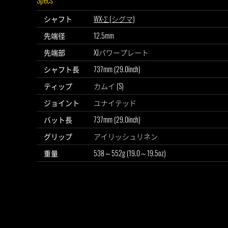
シャフト
WX-Σ (シグマ)
先端径
12.5mm
先端部
XJパワープレート
シャフト長
737mm (29.0inch)
ティップ
カムイ (S)
ジョイント
ユナイテッド
バット長
737mm (29.0inch)
グリップ
アイリッシュリネン
重量
538～552g (19.0～19.5oz)